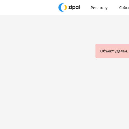
Риелтору
Собс
Объект удален.