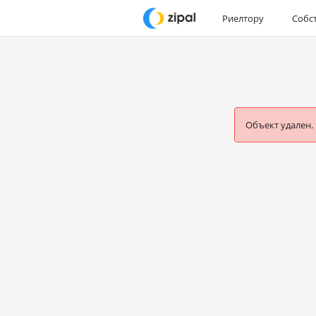
Риелтору
Собс
Объект удален.