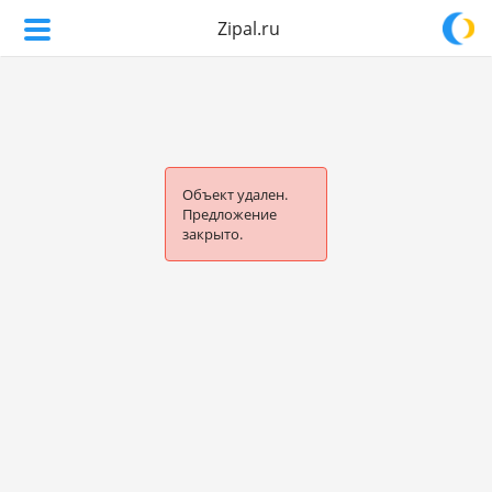
Zipal.ru
Объект удален.
Предложение
закрыто.