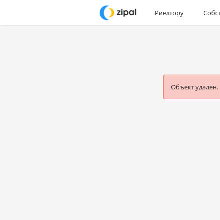
Риелтору
Собс
Объект удален.