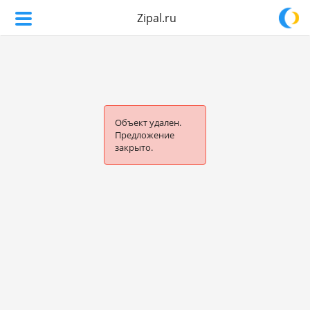
Zipal.ru
Объект удален.
Предложение
закрыто.