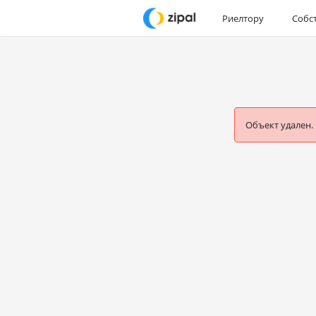
Риелтору
Собс
Объект удален.