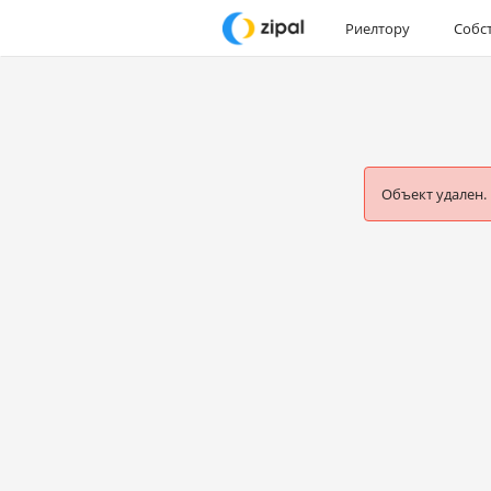
Риелтору
Собс
Объект удален.