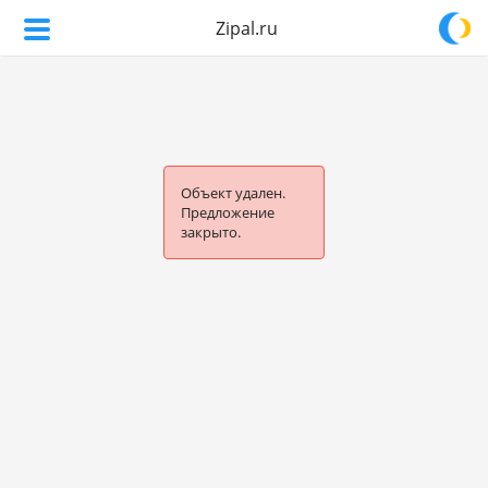
Zipal.ru
Объект удален.
Предложение
закрыто.