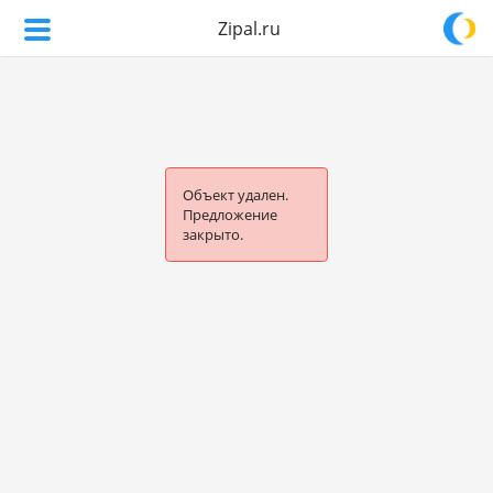
Zipal.ru
Объект удален.
Предложение
закрыто.