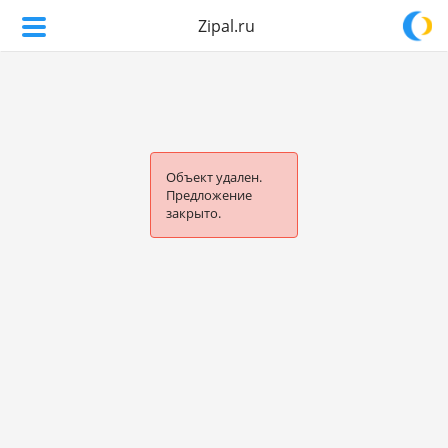
Zipal.ru
Объект удален.
Предложение
закрыто.