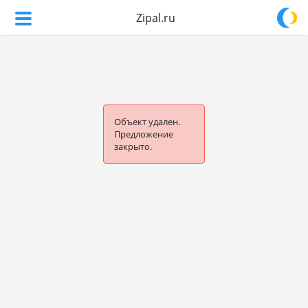
Zipal.ru
Объект удален.
Предложение
закрыто.