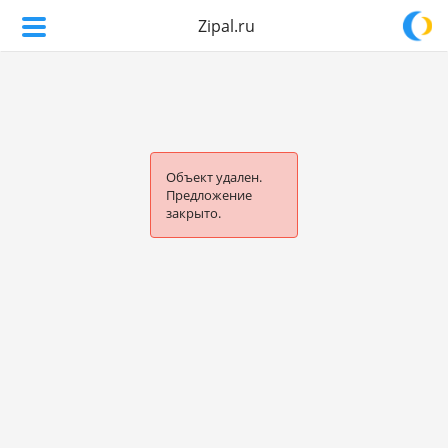
Zipal.ru
Объект удален.
Предложение
закрыто.