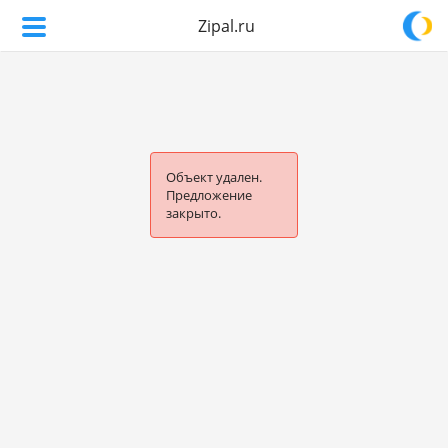
Zipal.ru
Объект удален.
Предложение
закрыто.