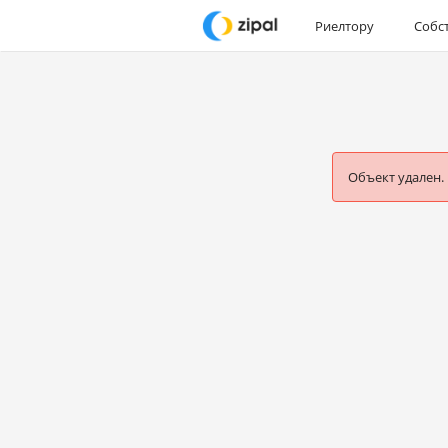
Риелтору
Собс
Объект удален.