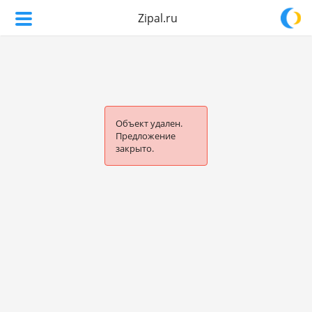
Zipal.ru
Объект удален.
Предложение
закрыто.