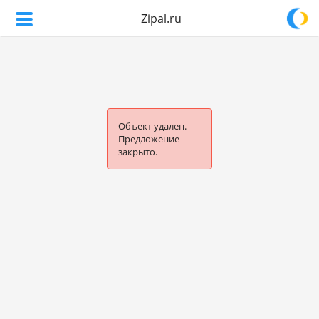
Zipal.ru
Объект удален.
Предложение
закрыто.