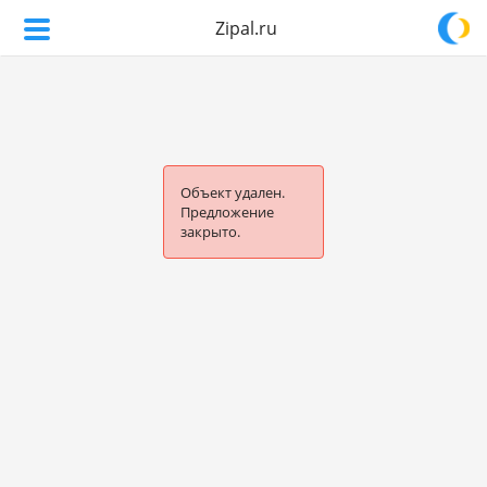
Zipal.ru
Объект удален.
Предложение
закрыто.