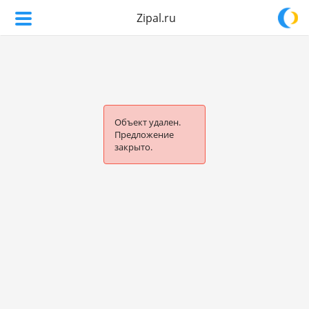
Zipal.ru
Объект удален.
Предложение
закрыто.