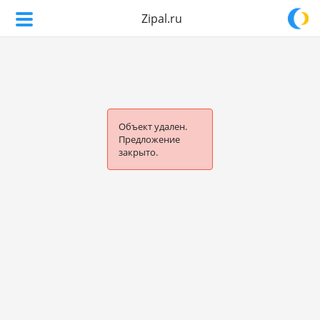
Zipal.ru
Объект удален.
Предложение
закрыто.