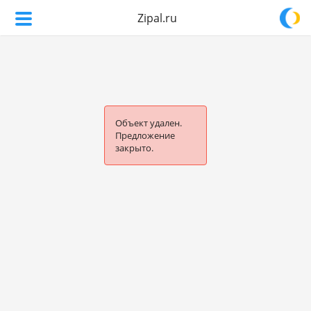
Zipal.ru
Объект удален.
Предложение
закрыто.