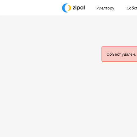
Риелтору
Собс
Объект удален.