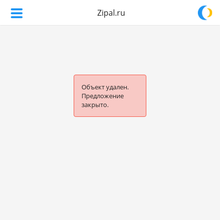
Zipal.ru
Объект удален.
Предложение
закрыто.