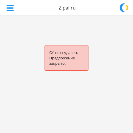
Zipal.ru
Объект удален.
Предложение
закрыто.