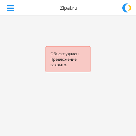
Zipal.ru
Объект удален.
Предложение
закрыто.