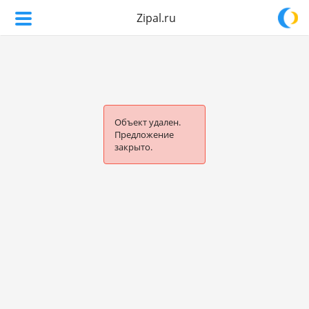
Zipal.ru
Объект удален.
Предложение
закрыто.