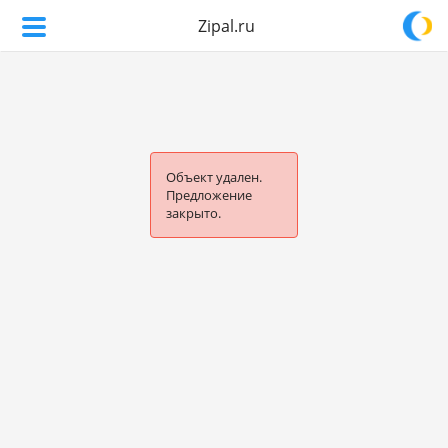
Zipal.ru
Объект удален.
Предложение
закрыто.