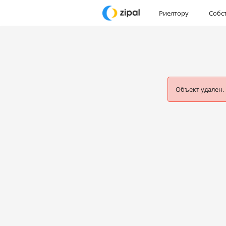
Риелтору
Собс
Объект удален.