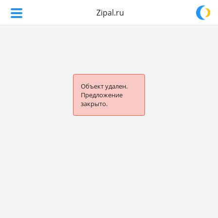
Zipal.ru
Объект удален.
Предложение
закрыто.