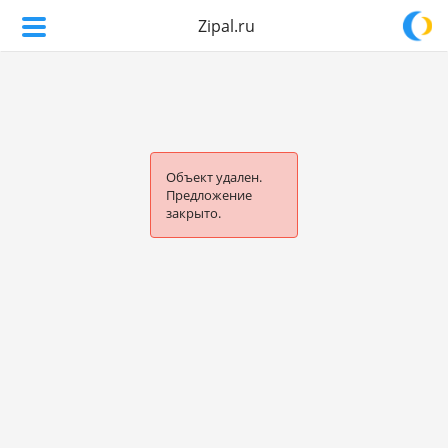
Zipal.ru
Объект удален.
Предложение
закрыто.