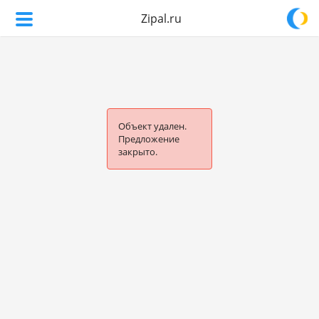
Zipal.ru
Объект удален.
Предложение
закрыто.