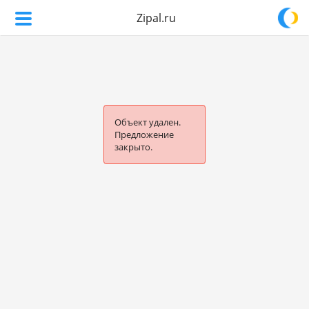
Zipal.ru
Объект удален.
Предложение
закрыто.