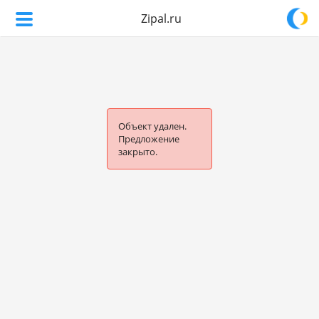
Zipal.ru
Объект удален.
Предложение
закрыто.