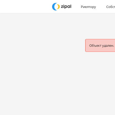
Риелтору
Собс
Объект удален.