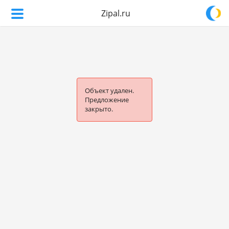
Zipal.ru
Объект удален.
Предложение
закрыто.