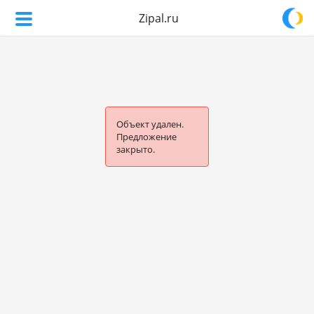
Zipal.ru
Объект удален.
Предложение
закрыто.