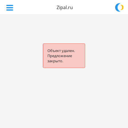
Zipal.ru
Объект удален.
Предложение
закрыто.