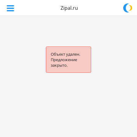
Zipal.ru
Объект удален.
Предложение
закрыто.