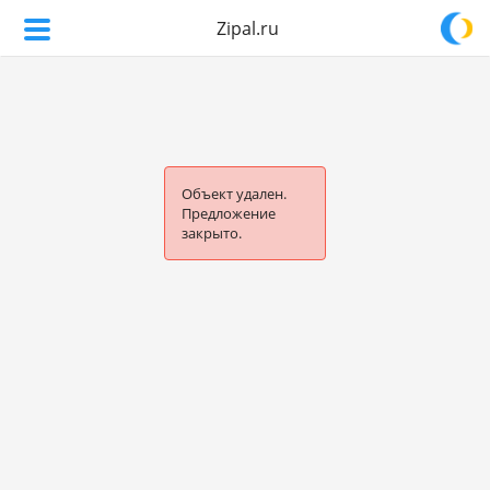
Zipal.ru
Объект удален.
Предложение
закрыто.