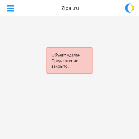
Zipal.ru
Объект удален.
Предложение
закрыто.