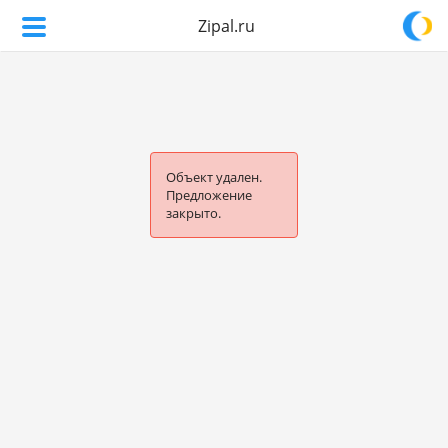
Zipal.ru
Объект удален.
Предложение
закрыто.