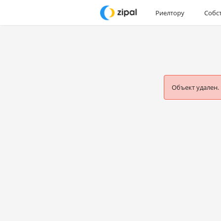
Риелтору
Собс
Объект удален.