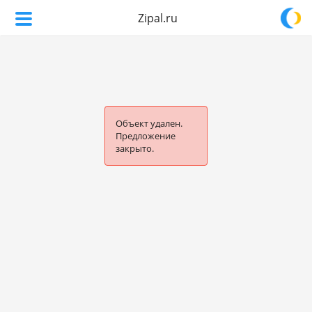
Zipal.ru
Объект удален.
Предложение
закрыто.