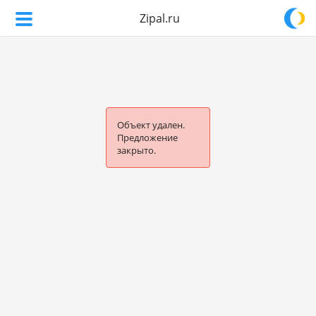
Zipal.ru
Объект удален.
Предложение
закрыто.