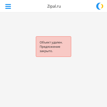
Zipal.ru
Объект удален.
Предложение
закрыто.