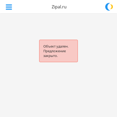
Zipal.ru
Объект удален.
Предложение
закрыто.