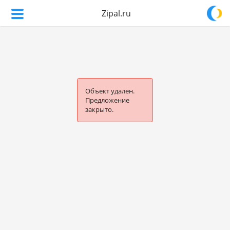
Zipal.ru
Объект удален.
Предложение
закрыто.