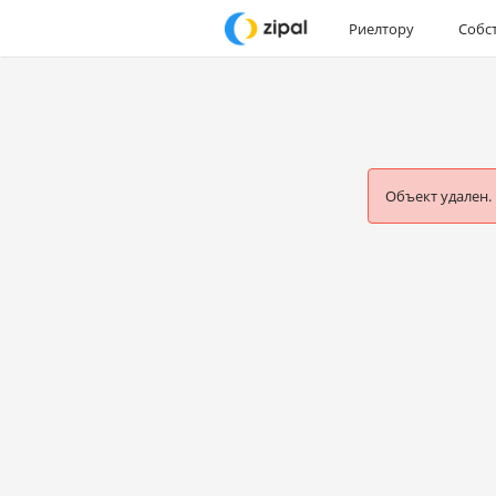
Риелтору
Собс
Объект удален.