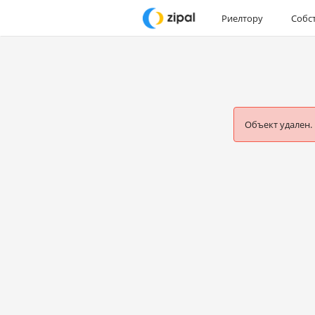
Риелтору
Собс
Объект удален.