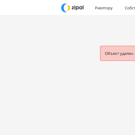
Риелтору
Собс
Объект удален.