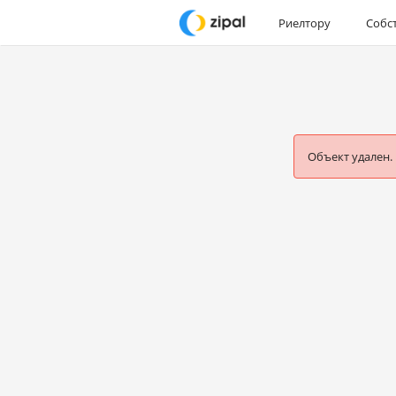
Риелтору
Собс
Объект удален.